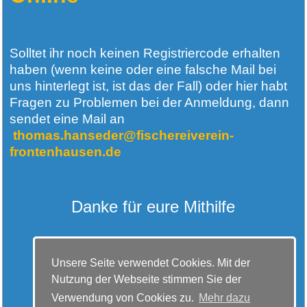
Solltet ihr noch keinen Registriercode erhalten
haben (wenn keine oder eine falsche Mail bei
uns hinterlegt ist, ist das der Fall) oder hier habt
Fragen zu Problemen bei der Anmeldung, dann
sendet eine Mail
an
thomas.hanseder@fischereiverein-
frontenhausen.de
Danke für eure Mithilfe
FV Frontenhausen e.V.
Unsere Seite verwendet Cookies. Mit der
Nutzung der Webseite stimmen Sie der
Verwendung von Cookies zu.
Mehr dazu